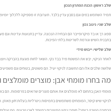
שלב ראשון: הכנת הפתרון הנכון
תמיד השתמש במים וגם בסבון עדין בלבד. תערובת זו מספיקה ללכלוך יומיומי.
שלב שני: ניגוב נכון
ספוג רך או בד מיקרופייבר הם הבחירה הנכונה. עדיין בתנועות עדינות וגם מ
בתבנית השיש וגורמת לשריטות בלתי הפיכות.
שלב שלישי: ייבוש מידי
לאחר הניקוי, יבש את המשטח מיד בבד נקי. השאר לחות פוגעת בהברקה ויוצר
שלושה שלבים אלו הם התשובה לניקוי יעיל. הם פשוטים, בטוחים וגם משפיעי
מה בחרו מומחי אבן: מוצרים מומלצים ו
מומחי האבן בתחום לא מומלצים את אותם מוצרים שרואים בפרסומות. הם בוח
לניקוי שיש קיסר, המומחים משתמשים בתמיסות ניטרליות בעלות pH מאוזן. מוצרים חומציים פוגעים בפני השטח ויוצרים כתמים בלתי הפיכים.
הבחירה הטובה ביותר? חומרי ניקוי המיוצרים במיוחד לאבן טבעית. הם יעילים