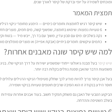
ומוכחים לשמירה על יופי וברקת של קיסר לאורך שנים.
תמצית המאמר
שיש קיסר רגיש לחומצות וחומרים כימיים — הימנע מחומרי ניקוי רגילים
6 טעויות נפוצות: שימוש בחומצה, שפשוף קשה, מים חמים, מוצרים חזקים, וזנחת ניקוי — תוקפות את השיש.
נקה בשלבים: מים עם סבון עדין, משוך עם בד רך, ייבש מיד — בטוח וקל
כתמים עיקשים: חומרים ביתיים (אבקת אפייה) או מוצרים מומלצים מו
למה שיש קיסר שונה מאבנים אחרות?
שיש קיסר
בעל מבנה גיאולוגי ייחודי שמשפיע ישירות על דרך הניקוי שלו. בניגו
משמעות הדבר שהאבן ספגת נוזלים בקלות רבה יותר.
בעל אבן קיסר צריך להיות מודע לכך שחלק מטיפולי הניקוי הרגילים עלולים לג
חוסר הידע בנקודה זו הוא הסיבה שרבים חוטפים טעויות בניקוי ושמירה.
הביקוע הטבעי של האבן גם משחק תפקיד חשוב. בעוד אבנים אחרות עמידות לפ
בשלב השטיפה וההדחה.
6 טעויות נפוצות בניקוי שיש קיסר שאתה עושה בבית