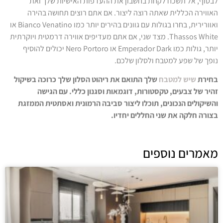
לבסוף, אל תשכח לקחת בחשבון את ההעדפות האישיות שלך ואת
האווירה הכללית שאתה רוצה ליצור. אם אתם רוצים תחושה בהירה
ואוורירית, בחרו בגולות עם גוונים בהירים יותר כמו Bianco Venatino או
Thassos White. מצד שני, אם אתם מעדיפים אווירה דרמטית ויוקרתית
יותר, גולות כמו Emperador Dark או Nero Portoro יכולים להוסיף
נופך של שפע למטבח ולסלון שלכם.
בחירת
שיש למטבח
שלך התואם את ריהוט הסלון שלך כרוכה בשיקול
זהיר של צבעים, טקסטורות, דוגמאות וסגנון כללי. עם הגישה
והשיקולים הנכונים, תוכלו ליצור סביבה הרמונית ואסתטית הממזגת
בצורה חלקה את שני החללים יחדיו.
מאמרים נוספים