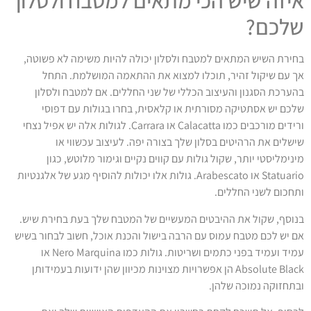
איזה שיש הכי מתאים למטבח ולסלון
שלכם?
בחירת השיש המתאים למטבח ולסלון יכולה להיות משימה לא פשוטה,
אך עם שיקול זהיר, תוכלו למצוא את ההתאמה המושלמת. התחל
בהערכת הסגנון והעיצוב הכללי של שני החללים. אם למטבח ולסלון
שלכם יש אסתטיקה מסורתית או קלאסית, בחרו בגולות עם דפוסי
ורידים מורכבים כמו Calacatta או Carrara. לגולות אלה יש אפיל נצחי
שישלים את הרהיטים בסלון שלך בצורה יפה. לעיצוב עכשווי או
מינימליסטי יותר, שקול גולות עם קווים נקיים וגימור מלוטש, כגון
Statuario או Arabescato. גולות אלו יכולות להוסיף מגע של אלגנטיות
ותחכום לשני החללים.
בנוסף, שקול את ההיבטים המעשיים של המטבח שלך בעת בחירת שיש.
אם יש לכם מטבח עמוס עם הרבה בישול והכנת אוכל, חשוב לבחור בשיש
עמיד ועמיד בפני כתמים ושריטות. גולות כמו Nero Marquina או
Absolute Black הן אפשרויות מצוינות מכיוון שהן ידועות בעמידותן
ובתחזוקה נמוכה שלהן.