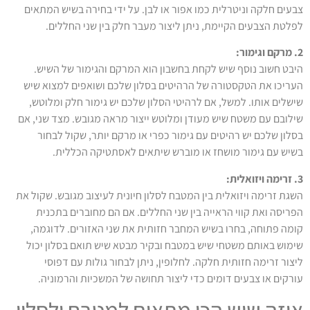
צבעים חלקה וניטרלית כמו אפור או לבן. על ידי בחירה בשיש המתאים
לפלטת הצבעים הקיימת, ניתן ליצור מעבר חלק בין שני החללים.
2. מרקם וגימור:
היבט חשוב נוסף שיש לקחת בחשבון הוא המרקם והגימור של השיש.
העריכו את הטקסטורה של הרהיטים בסלון שלכם ושואפים למצוא שיש
שישלים אותו. למשל, אם לרהיטי הסלון שלכם יש גימור חלק ומלוטש,
שילובם עם משטח שיש מעודן ומלוטש ייצור מראה מגובש. מצד שני, אם
בסלון שלכם יש רהיטים עם גימור כפרי או מרקם יותר, שקול לבחור
בשיש עם גימור מושחז או מוברש שיתאים לאסתטיקה הכללית.
3. זרימה ויזואלית:
השגת זרימה ויזואלית בין המטבח לסלון חיונית לעיצוב מגובש. שקול את
הפריסה ואת קווי הראייה בין שני החללים. אם הם מחוברים בתכנית
קומה פתוחה, בחרו בשיש המחבר חזותית את שני האזורים. לדוגמה,
שימוש באותם משטחי שיש במטבח ובקיר מבטא שיש תואם בסלון יכול
ליצור זרימה חזותית חלקה. לחלופין, ניתן לבחור גולות עם דפוסי
עורקים או צבעים דומים כדי ליצור תחושה של המשכיות והרמוניה.