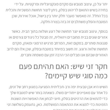
יתר על כן, עיצוב מגובש גם מקדם פונקציונליות ופרקטיות. על ידי
בחירה בשיש התואם לריהוט בסלון, ניתן ליצור תחושת המשכיות ותכלית
בכל החלל. זה מאפשר מעבר חלק יותר בין בישול, אוכל ואירוח, שכן
המטבח והסלון משתלבים זה בזה בצורה חלקה.
בנוסף, עיצוב מגובש יוצר תחושה של רוגע ושלווה בתוך הבית. כאשר
אזורים שונים בבית מחוברים ויזואלית, זה מבטל כל ניגודים צורמים או
סגנונות סותרים. במקום זאת, המרחב מרגיש הרמוני ומאוזן, מקדם
תחושת שלווה ורוגע. זה חשוב במיוחד במטבח ובסלון, שכן אלו הם לרוב
האזורים שבהם אנו מבלים הכי הרבה זמן עם משפחה וחברים.
חקר זני שיש: האם תהיתם פעם
כמה סוגי שיש קיימים?
השיש היא אבן טבעית יפה ורב-תכליתית המגיעה במגוון רחב של זנים,
כל אחד עם מאפיינים ייחודיים משלו. כשאתה בוחר שיש למטבח שלך
כדי להתאים את הרהיטים בסלון, חיוני לבחון את האפשרויות השונות
הזמינות כדי למצוא את ההתאמה המושלמת. כאן, נתעמק בשלושה זני