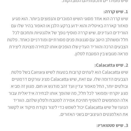
שיש פופולריים ותכונותיהם המובהקות.
1. שיש קררה:
שיש קררה הוא אחד מסוגי השיש המוכרים והנפוצים ביותר. הוא מגיע
מאזור קאררה באיטליה והוא ידוע ברקע הלבן או האפור בהיר שלו עם
הוורידים העדינים. שיש קררה מוסיף נופך של אלגנטיות ותחכום לכל
חלל ומשתלב היטב עם סגנונות פנים מסורתיים ומודרניים כאחד. פלטת
הצבעים הרכה והווריד העדין שלו הופכים אותו לבחירה מצוינת ליצירת
מראה מגובש בין המטבח לסלון.
2. שיש Calacatta:
שיש Calacatta הוא לעתים קרובות בטעות לשיש Carrara בשל פלטת
הצבעים הדומה שלו. עם זאת, שיש Calacatta מציג עורקים דרמטיים
ובולטים יותר, החל מאפור עדין ועד זהב מודגש או חום. מגוון זה מביא
מגע יוקרתי ומפואר לכל חלל, מה שהופך אותו לבחירה אידיאלית עבור
אלה המחפשים להוסיף חתיכת אמירה למטבח ולסלון שלהם. הווריד
הנועז של שיש Calacatta יכול לשמש כדי ליצור נקודת מיקוד או לקשור
את האלמנטים העיצוביים בשני האזורים.
3. שיש סטטואריו: