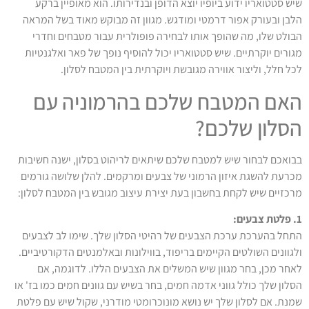
שיש סטטואריו ידוע ביופיו יוצא הדופן ובנדירותו. הוא מאופיין ברקע
הלבן ובעורק אפור דרמטי ומודגש. מגוון זה מבוקש מאוד בשל המראה
הבולט שלו, מה שהופך אותו לבחירה פופולרית עבור מטבחים וחדרי
מגורים יוקרתיים. שיש סטטואריו יכול להוסיף נופך של פאר ואלגנטיות
לכל חלל, וליצור אווירה מגובשת ויוקרתית בין המטבח לסלון.
האם המטבח שלכם בהרמוניה עם
הסלון שלכם?
בבואכם לבחור שיש למטבח שלכם שיתאים לריהוט בסלון, ישנה חשיבות
מכרעת להשגת איזון הרמוני של צבעים ומרקמים. להלן שלושה גורמים
מרכזיים שיש לקחת בחשבון בעת יצירת עיצוב מגובש בין המטבח לסלון:
1. פלטת צבעים:
התחל בהערכת ערכת הצבעים של רהיטי הסלון שלך. שימו לב לצבעים
ולגוונים השולטים הקיימים בריפוד, בווילונות ובאלמנטים הדקורטיביים.
לאחר מכן, בחר מגוון שיש המשלים את הצבעים הללו. לדוגמה, אם
הסלון שלך כולל גווני אדמה חמים, בחר בשיש עם גוונים חמים כמו בז' או
שמנת. אם לסלון שלך יש נושא מונוכרומטי מודרני, שקול שיש עם פלטת